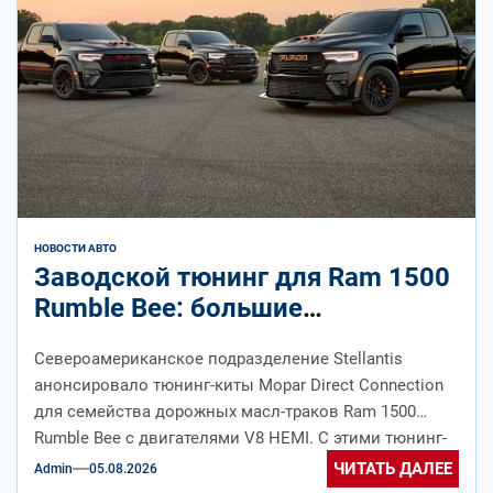
НОВОСТИ АВТО
Заводской тюнинг для Ram 1500
Rumble Bee: большие
«мясорубки», подвеска, выхлоп,
Североамериканское подразделение Stellantis
декор
анонсировало тюнинг-киты Mopar Direct Connection
для семейства дорожных масл-траков Ram 1500
Rumble Bee с двигателями V8 HEMI. С этими тюнинг-
китами и без...
ЧИТАТЬ ДАЛЕЕ
Admin
05.08.2026