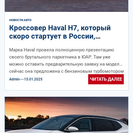
НОВОСТИ АВТО
Кроссовер Haval H7, который
скоро стартует в России,
представлен в ещё одной стране
Марка Haval провела полноценную презентацию
своего брутального паркетника в ЮАР. Там уже
можно оставить предварительную заявку на модель:
сейчас она предложена с бензиновым турбомотором
2.0...
ЧИТАТЬ ДАЛЕЕ
Admin
15.01.2025