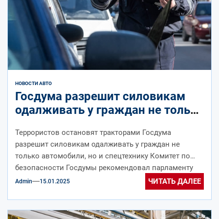
НОВОСТИ АВТО
Госдума разрешит силовикам
одалживать у граждан не только
автомобили, но и спецтехнику
Террористов остановят тракторами Госдума
разрешит силовикам одалживать у граждан не
только автомобили, но и спецтехнику Комитет по
безопасности Госдумы рекомендовал парламенту
принять поправки к закону...
ЧИТАТЬ ДАЛЕЕ
Admin
15.01.2025