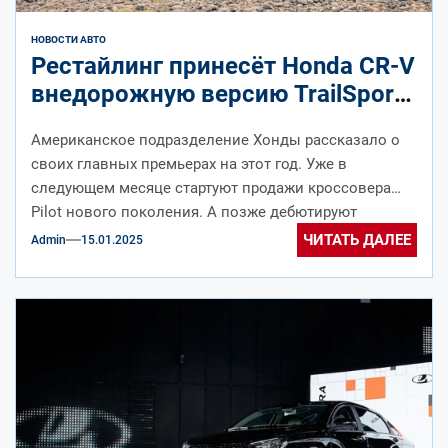
НОВОСТИ АВТО
Рестайлинг принесёт Honda CR-V
внедорожную версию TrailSport,
обновки готовят и для HR-V
Американское подразделение Хонды рассказало о
своих главных премьерах на этот год. Уже в
следующем месяце стартуют продажи кроссовера
Pilot нового поколения. А позже дебютируют
рестайлинговые...
ЧИТАТЬ ДАЛЕЕ
Admin
15.01.2025