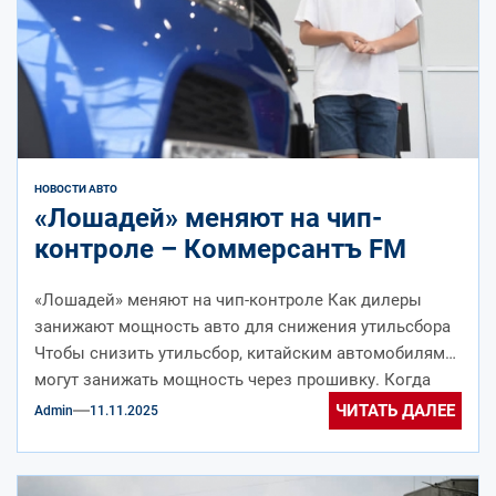
НОВОСТИ АВТО
«Лошадей» меняют на чип-
контроле – Коммерсантъ FM
«Лошадей» меняют на чип-контроле Как дилеры
занижают мощность авто для снижения утильсбора
Чтобы снизить утильсбор, китайским автомобилям
могут занижать мощность через прошивку. Когда
машина находится...
ЧИТАТЬ ДАЛЕЕ
Admin
11.11.2025