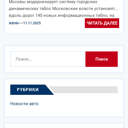
Москвы модернизирует систему городских
динамических табло Московские власти установят
вдоль дорог 140 новых информационных табло, на
которые будут...
ЧИТАТЬ ДАЛЕЕ
Admin
11.11.2025
Найти:
РУБРИКИ
Новости авто