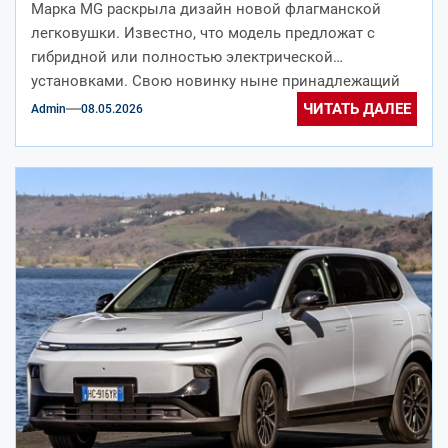
Марка MG раскрыла дизайн новой флагманской
легковушки. Известно, что модель предложат с
гибридной или полностью электрической
установками. Свою новинку ныне принадлежащий
концерну SAIC бренд MG...
ЧИТАТЬ ДАЛЕЕ
Admin
08.05.2026