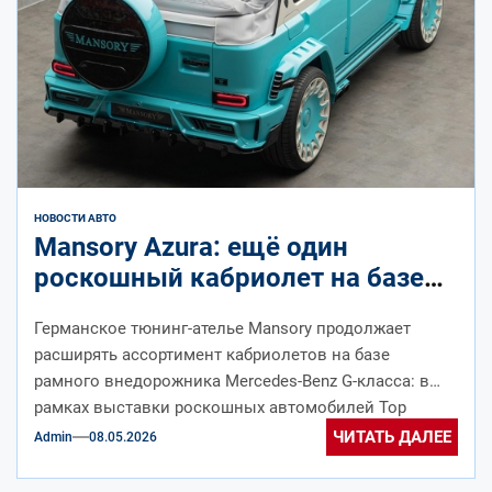
НОВОСТИ АВТО
Mansory Azura: ещё один
роскошный кабриолет на базе
Mercedes-AMG G 63
Германское тюнинг-ателье Mansory продолжает
расширять ассортимент кабриолетов на базе
рамного внедорожника Mercedes-Benz G-класса: в
рамках выставки роскошных автомобилей Top
Marques Monaco представлена уникальная
ЧИТАТЬ ДАЛЕЕ
Admin
08.05.2026
трёхдверка, получившая...