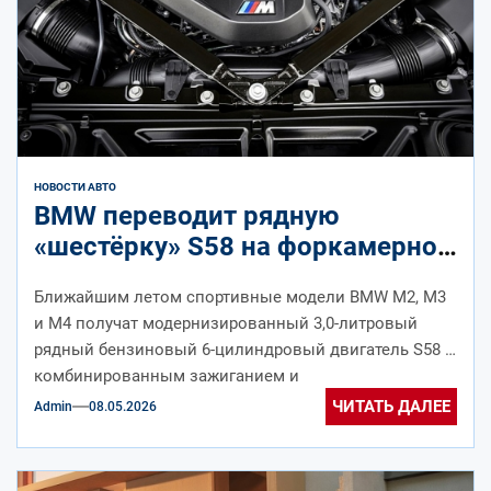
НОВОСТИ АВТО
BMW переводит рядную
«шестёрку» S58 на форкамерное
зажигание, чтобы вписаться в
Ближайшим летом спортивные модели BMW M2, M3
Euro 7
и M4 получат модернизированный 3,0-литровый
рядный бензиновый 6-цилиндровый двигатель S58 с
комбинированным зажиганием и
турбокомпрессорами с изменяемой геометрией...
ЧИТАТЬ ДАЛЕЕ
Admin
08.05.2026