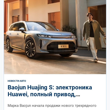
НОВОСТИ АВТО
Baojun Huajing S: электроника
Huawei, полный привод,
флагманы Geely и Chery в
Марка Baojun начала продажи нового трехрядного
конкурентах