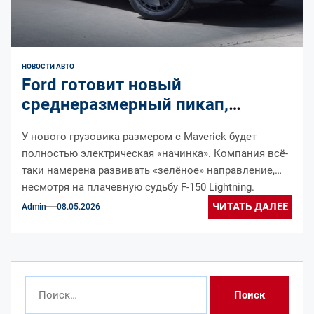
НОВОСТИ АВТО
Ford готовит новый
среднеразмерный пикап,
который будет стоить 30 тысяч
У нового грузовика размером с Maverick будет
долларов
полностью электрическая «начинка». Компания всё-
таки намерена развивать «зелёное» направление,
несмотря на плачевную судьбу F-150 Lightning.
Американская компания Ford...
ЧИТАТЬ ДАЛЕЕ
Admin
08.05.2026
Найти: