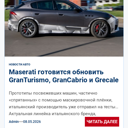
НОВОСТИ АВТО
Maserati готовится обновить
GranTurismo, GranCabrio и Grecale
Прототипы посвежевших машин, частично
«спрятанных» с помощью маскировочной плёнки,
итальянский производитель уже отправил на тесты.
Актуальная линейка итальянского бренда,
принадлежащего автогиганту Stellantis, насчитывает
ЧИТАТЬ ДАЛЕЕ
Admin
08.05.2026
всего пять...