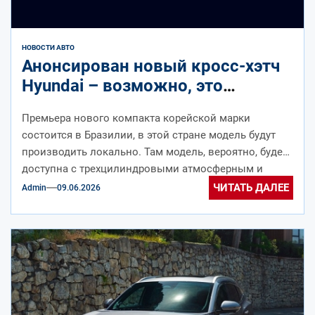
НОВОСТИ АВТО
Анонсирован новый кросс-хэтч
Hyundai – возможно, это
следующий i20
Премьера нового компакта корейской марки
состоится в Бразилии, в этой стране модель будут
производить локально. Там модель, вероятно, будет
доступна с трехцилиндровыми атмосферным и
турбированным...
ЧИТАТЬ ДАЛЕЕ
Admin
09.06.2026