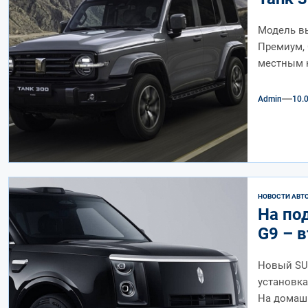
Модель вы
Премиум, 
местным 
Admin
10.
НОВОСТИ АВТ
На под
G9 – в
Новый SUV
установк
На домаш