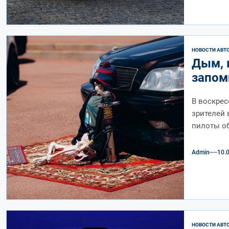
НОВОСТИ АВТ
Дым, 
запом
В воскрес
зрителей 
пилоты об
Admin
10.
НОВОСТИ АВТ