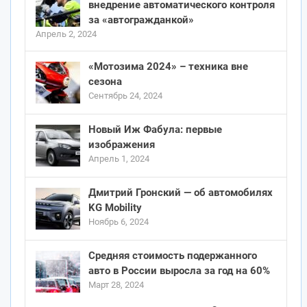
внедрение автоматического контроля
за «автогражданкой»
Апрель 2, 2024
«Мотозима 2024» – техника вне
сезона
Сентябрь 24, 2024
Новый Иж Фабула: первые
изображения
Апрель 1, 2024
Дмитрий Гронский — об автомобилях
KG Mobility
Ноябрь 6, 2024
Средняя стоимость подержанного
авто в России выросла за год на 60%
Март 28, 2024