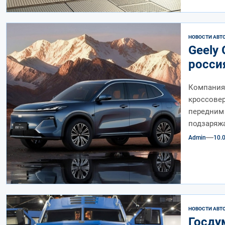
НОВОСТИ АВТ
Geely 
росси
сразу
Компания 
кроссовер
передним 
подзаряжа
Admin
10.
НОВОСТИ АВТ
Госду