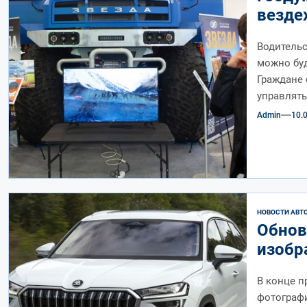
везде
Водитель
можно буд
Граждане 
управлять
Admin
10.
НОВОСТИ АВТ
Обнов
изобр
В конце п
фотографи