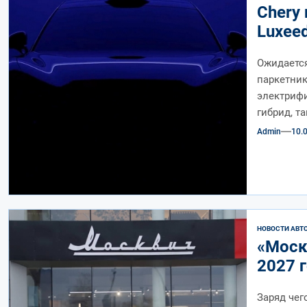
Chery
Luxee
Ожидаетс
паркетник
электрифи
гибрид, т
Admin
10.
НОВОСТИ АВТ
«Моск
2027 
Заряд чег