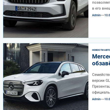
позволяет
в его вне
Admin
10.
НОВОСТИ АВТ
Merced
обзав
Семейств
версии GL
Презентац
официальн
Admin
10.