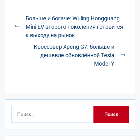
Навигация
Больше и богаче: Wuling Hongguang
по
Mini EV второго поколения готовится
Предыдущая
записям
к выходу на рынок
запись:
Кроссовер Xpeng G7: больше и
дешевле обновлённой Tesla
След
Model Y
запис
Найти: