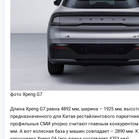
фото Xpeng G7
Длина Xpeng G7 равна 4892 мм, ширина – 1925 мм, высот
предназначенного для Китая рестайлингового паркетника
профильные СМИ упорно считают главным конкурентом «
мм. А вот колесная база у машин совпадает – 2890 мм. К 
кроссовера Xpeng G6 (его длина составляет 4753 мм).