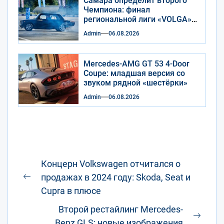
Самара определит второго
Чемпиона: финал
региональной лиги «VOLGA»
по джимхане пройдет 9
Admin
06.08.2026
августа
Mercedes-AMG GT 53 4-Door
Coupe: младшая версия со
звуком рядной «шестёрки»
Admin
06.08.2026
Навигация
Концерн Volkswagen отчитался о
по
продажах в 2024 году: Skoda, Seat и
Предыдущая
записям
Cupra в плюсе
запись:
Второй рестайлинг Mercedes-
След
Benz GLS: новые изображения