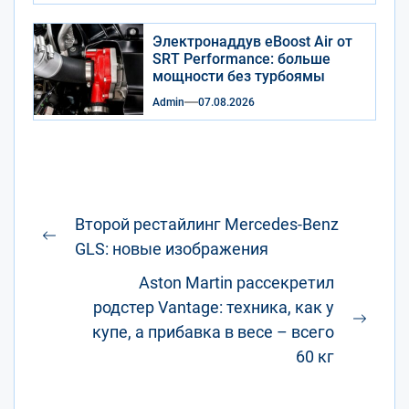
Электронаддув eBoost Air от
SRT Performance: больше
мощности без турбоямы
Admin
07.08.2026
Навигация
Второй рестайлинг Mercedes-Benz
по
Предыдущая
GLS: новые изображения
записям
запись:
Aston Martin рассекретил
родстер Vantage: техника, как у
След
купе, а прибавка в весе – всего
запис
60 кг