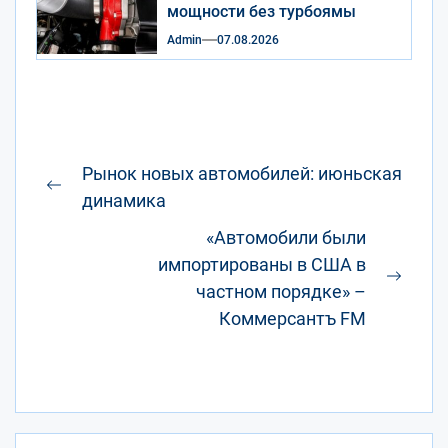
мощности без турбоямы
Admin
07.08.2026
Навигация
Рынок новых автомобилей: июньская
по
Предыдущая
динамика
записям
запись:
«Автомобили были
импортированы в США в
След
частном порядке» –
запис
Коммерсантъ FM