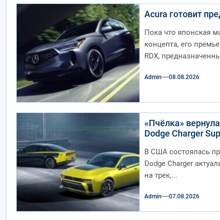
Acura готовит пр
Пока что японская м
концепта, его премь
RDX, предназначенны
Admin
08.08.2026
«Пчёлка» вернула
Dodge Charger Sup
В США состоялась пр
Dodge Charger актуал
на трек,...
Admin
07.08.2026