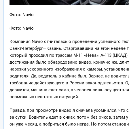
Фото: Navio
Фото: Navio
Компания Navio отчиталась о проведении успешного тес
Санкт-Петербург—Казань. Стартовавший на этой неделе тяг
который проходил по трассам М-11 «Нева», А-113 (ЦКАД) 
достижения было обнародовано видео, конечно же, длите
нарезки ускоренного изображения c камеры, установлен
водителя. Да, водитель в кабине был. Вернее, не водител
требование действующего в России законодательства. Од
держится, машина едет сама, а человек лишь осуществл
возможных нештатных ситуаций.
Правда, при просмотре видео я сначала усомнился, что 
за сутки. Водитель едет в очках, потом без очков, затем у
он уже месяц, а побриться было негде. Но потом станов