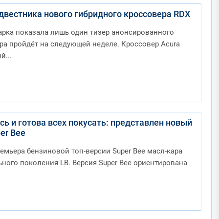
едвестника нового гибридного кроссовера RDX
арка показала лишь один тизер анонсированного
ера пройдёт на следующей неделе. Кроссовер Acura
й...
сь и готова всех покусать: представлен новый
er Bee
емьера бензиновой топ-версии Super Bee масл-кара
ьного поколения LB. Версия Super Bee ориентирована