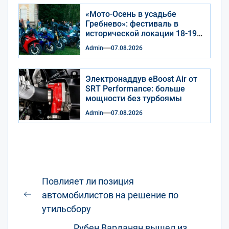
«Мото-Осень в усадьбе
Гребнево»: фестиваль в
исторической локации 18-19
сентября 2026 года
Admin
07.08.2026
Электронаддув eBoost Air от
SRT Performance: больше
мощности без турбоямы
Admin
07.08.2026
Навигация
Повлияет ли позиция
по
автомобилистов на решение по
Предыдущая
записям
утильсбору
запись:
Рубен Варданян вышел из