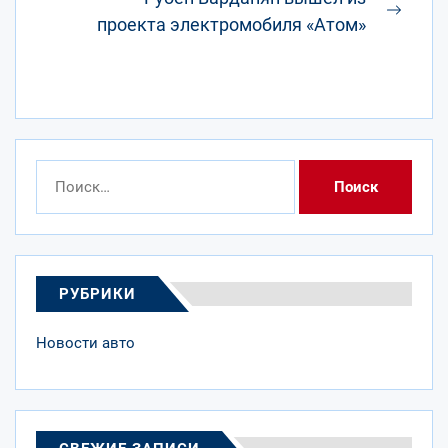
След
проекта электромобиля «Атом»
запис
Найти:
РУБРИКИ
Новости авто