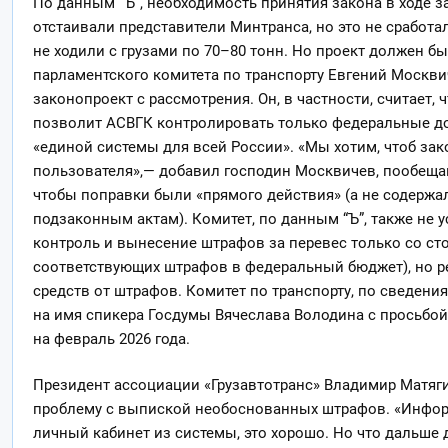
По данным “Ъ”, необходимость принятия закона в ходе з
отстаивали представители Минтранса, но это не сработа
не ходили с грузами по 70–80 тонн. Но проект должен бы
парламентского комитета по транспорту Евгений Москви
законопроект с рассмотрения. Он, в частности, считает,
позволит АСВГК контролировать только федеральные дор
«единой системы для всей России». «Мы хотим, чтоб за
пользователя»,— добавил господин Москвичев, пообещав
чтобы поправки были «прямого действия» (а не содерж
подзаконным актам). Комитет, по данным “Ъ”, также не 
контроль и вынесение штрафов за перевес только со ст
соответствующих штрафов в федеральный бюджет), но р
средств от штрафов. Комитет по транспорту, по сведени
на имя спикера Госдумы Вячеслава Володина с просьбой
на февраль 2026 года.
Президент ассоциации «Грузавтотранс» Владимир Матяги
проблему с выпиской необоснованных штрафов. «Информ
личный кабинет из системы, это хорошо. Но что дальше д