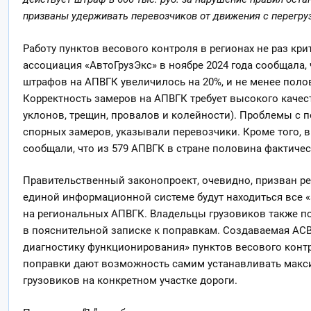
призваны удерживать перевозчиков от движения с перегруз
Работу пунктов весового контроля в регионах не раз кр
ассоциация «АвтоГрузЭкс» в ноябре 2024 года сообщала, 
штрафов на АПВГК увеличилось на 20%, и не менее пол
Корректность замеров на АПВГК требует высокого качес
уклонов, трещин, провалов и колейности). Проблемы с 
спорных замеров, указывали перевозчики. Кроме того, в 
сообщали, что из 579 АПВГК в стране половина фактичес
Правительственный законопроект, очевидно, призван реш
единой информационной системе будут находиться все 
на региональных АПВГК. Владельцы грузовиков также по
в пояснительной записке к поправкам. Создаваемая АС
диагностику функционирования» пунктов весового контр
поправки дают возможность самим устанавливать макси
грузовиков на конкретном участке дороги.