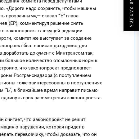
СЛЕДУЮЩАЯ ЗАПИСЬ
аседания комитета перед депутатами
ло. «Дороги надо сохранять, чтобы машины
ть прозрачным»,— сказал “Ъ” глава
чев (ЕР), комментируя решение снять
 что законопроект в текущей редакции
оги, комитет же выступает за создание
конопроект был написан доходчиво для
 доработать документ с Минтрансом так,
али большое количество отсылочных норм к
устроило, что законопроект предполагает
ороны Ространснадзора (с поступлением
егионы тоже заинтересованы в поступлениях
ям “Ъ”, в ближайшее время направит письмо
 сдвинуть срок рассмотрения законопроекта
н считает, что законопроект не решит
ация о нарушении, которая придет в
елать перевозчику, чтобы доказать, что он