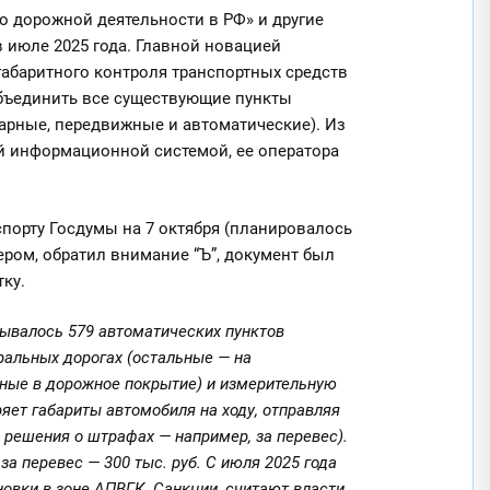
о дорожной деятельности в РФ» и другие
 июле 2025 года. Главной новацией
абаритного контроля транспортных средств
объединить все существующие пункты
нарные, передвижные и автоматические). Из
ой информационной системой, ее оператора
спорту Госдумы на 7 октября (планировалось
ером, обратил внимание “Ъ”, документ был
ку.
тывалось 579 автоматических пунктов
ральных дорогах (остальные — на
ные в дорожное покрытие) и измерительную
яет габариты автомобиля на ходу, отправляя
 решения о штрафах — например, за перевес).
а перевес — 300 тыс. руб. С июля 2025 года
новки в зоне АПВГК. Санкции, считают власти,