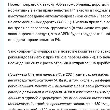
Проект поправок к закону «Об автомобильных дорогах и 
нормативные акты правительство РФ внесло в Госдуму в
выступает создание автоматизированной системы весог
на автомобильных дорогах (АСВГК). Система призвана 
контроля за перевесом грузовиков (в том числе стацио
законопроекта следует, что АСВГК будет государственн
определит правительство РФ.
Законопроект фигурировал в повестке комитета по тран
рекомендовать его к принятию в первом чтении). Но веч
неожиданно снят с рассмотрения и отправлен на доработ
По данным Счетной палаты РФ, в 2024 году в стране насчи
весогабаритного контроля (АПВГК), в том числе 75 на феде
региональных). Комплексы включают в себя весы (встроен
рамку с датчиками и камерами. АПВГК взвешивает и измер
данные в единый информцентр (на их основании выносятся
Минимальный штраф за превышение габаритов — 150 тыс., з
действует штраф в 600 тыс. руб. за нарушение правил оста