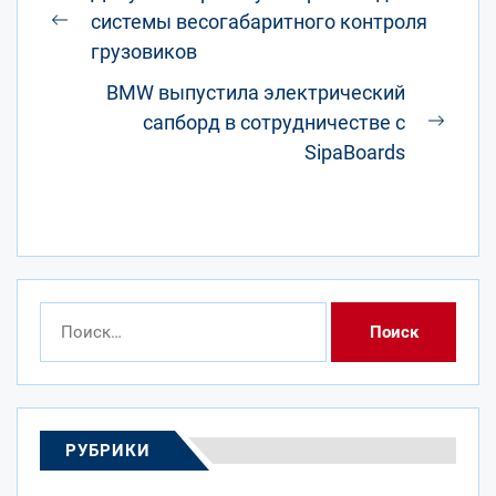
по
системы весогабаритного контроля
Предыдущая
записям
грузовиков
запись:
BMW выпустила электрический
сапборд в сотрудничестве с
След
SipaBoards
запис
Найти:
РУБРИКИ