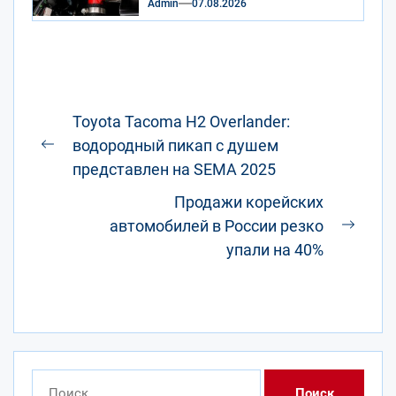
Admin
07.08.2026
Навигация
Toyota Tacoma H2 Overlander:
по
водородный пикап с душем
Предыдущая
записям
представлен на SEMA 2025
запись:
Продажи корейских
автомобилей в России резко
След
упали на 40%
запис
Найти: