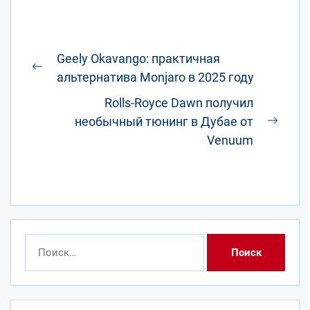
Навигация
Geely Okavango: практичная
по
Предыдущая
альтернатива Monjaro в 2025 году
записям
запись:
Rolls-Royce Dawn получил
необычный тюнинг в Дубае от
След
Venuum
запис
Найти: