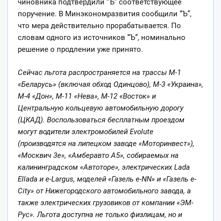
чиновника подтвердили “Ъ” соответствующее
поручение. В Минэкономразвития сообщили “Ъ”,
что мера действительно прорабатывается. По
словам одного из источников “Ъ”, номинально
решение о продлении уже принято.
Сейчас льгота распространяется на трассы М-1
«Беларусь» (включая обход Одинцово), М-3 «Украина»,
М-4 «Дон», М-11 «Нева», М-12 «Восток» и
Центральную кольцевую автомобильную дорогу
(ЦКАД). Воспользоваться бесплатным проездом
могут водители электромобилей Evolute
(производятся на липецком заводе «Моторинвест»),
«Москвич 3е», «Амберавто А5», собираемых на
калининградском «Автоторе», электрических Lada
Ellada и e-Largus, моделей «Газель e-NN» и «Газель e-
City» от Нижегородского автомобильного завода, а
также электрических грузовиков от компании «ЭМ-
Рус». Льгота доступна не только физлицам, но и