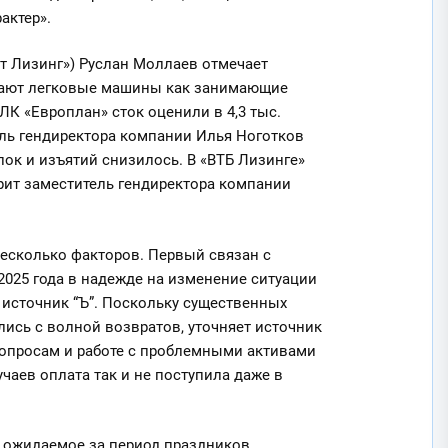
актер».
т Лизинг») Руслан Моллаев отмечает
адают легковые машины как занимающие
ЛК «Европлан» сток оценили в 4,3 тыс.
ель гендиректора компании Илья Ноготков
лок и изъятий снизилось. В «ВТБ Лизинге»
рит заместитель гендиректора компании
несколько факторов. Первый связан с
2025 года в надежде на изменение ситуации
 источник “Ъ”. Поскольку существенных
ись с волной возвратов, уточняет источник
 вопросам и работе с проблемными активами
учаев оплата так и не поступила даже в
и ожидаемое за период праздников