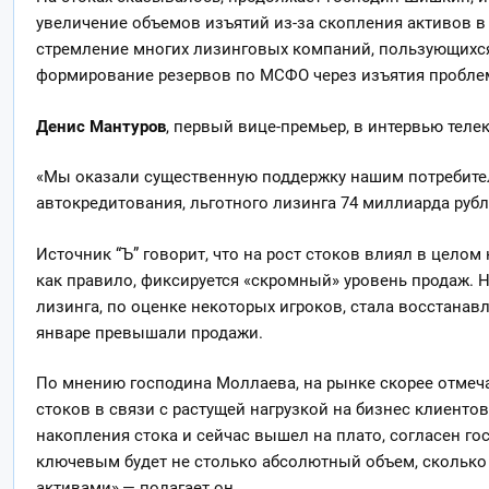
увеличение объемов изъятий из-за скопления активов 
стремление многих лизинговых компаний, пользующихс
формирование резервов по МСФО через изъятия проблем
Денис Мантуров
, первый вице-премьер, в интервью телек
«Мы оказали существенную поддержку нашим потребите
автокредитования, льготного лизинга 74 миллиарда рубл
Источник “Ъ” говорит, что на рост стоков влиял в целом 
как правило, фиксируется «скромный» уровень продаж. Н
лизинга, по оценке некоторых игроков, стала восстанавли
январе превышали продажи.
По мнению господина Моллаева, на рынке скорее отмеча
стоков в связи с растущей нагрузкой на бизнес клиенто
накопления стока и сейчас вышел на плато, согласен г
ключевым будет не столько абсолютный объем, сколько 
активами»,— полагает он.