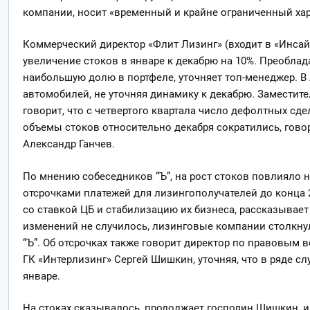
компании, носит «временный и крайне ограниченный хар
Коммерческий директор «Флит Лизинг» (входит в «Инсай
увеличение стоков в январе к декабрю на 10%. Преобл
наибольшую долю в портфеле, уточняет топ-менеджер. В 
автомобилей, не уточняя динамику к декабрю. Заместит
говорит, что с четвертого квартала число дефолтных сде
объемы стоков относительно декабря сократились, гово
Александр Ганчев.
По мнению собеседников “Ъ”, на рост стоков повлияло 
отсрочками платежей для лизингополучателей до конца 
со ставкой ЦБ и стабилизацию их бизнеса, рассказывает
изменений не случилось, лизинговые компании столкнул
“Ъ”. Об отсрочках также говорит директор по правовым
ГК «Интерлизинг» Сергей Шишкин, уточняя, что в ряде сл
январе.
На стоках сказывалось, продолжает господин Шишкин, 