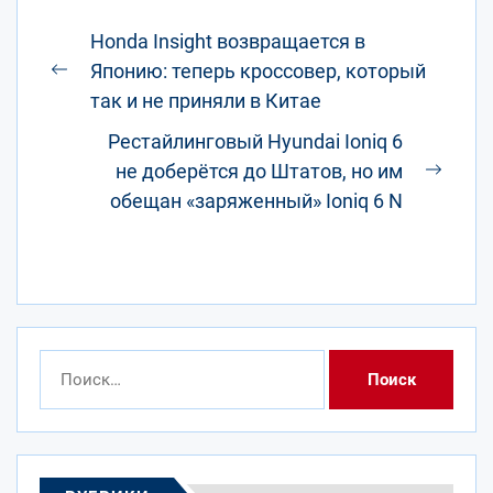
Навигация
Honda Insight возвращается в
по
Японию: теперь кроссовер, который
Предыдущая
записям
так и не приняли в Китае
запись:
Рестайлинговый Hyundai Ioniq 6
не доберётся до Штатов, но им
След
обещан «заряженный» Ioniq 6 N
запис
Найти: