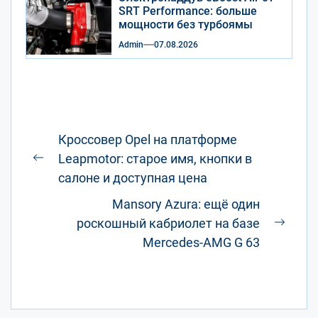
SRT Performance: больше
мощности без турбоямы
Admin
07.08.2026
Навигация
Кроссовер Opel на платформе
по
Leapmotor: старое имя, кнопки в
Предыдущая
записям
салоне и доступная цена
запись:
Mansory Azura: ещё один
роскошный кабриолет на базе
След
Mercedes-AMG G 63
запис