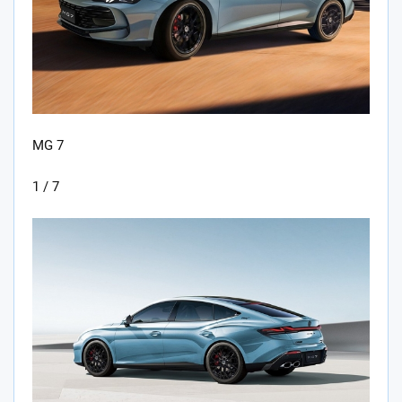
MG 7
1 / 7