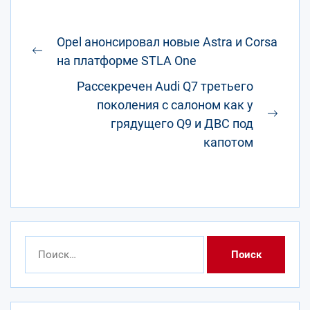
Навигация
Opel анонсировал новые Astra и Corsa
по
Предыдущая
на платформе STLA One
записям
запись:
Рассекречен Audi Q7 третьего
поколения с салоном как у
След
грядущего Q9 и ДВС под
запис
капотом
Найти: