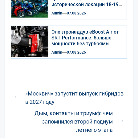
исторической локации 18-19
сентября 2026 года
Admin
07.08.2026
Электронаддув eBoost Air от
SRT Performance: больше
мощности без турбоямы
Admin
07.08.2026
Навигация
«Москвич» запустит выпуск гибридов
по
Предыдущая
в 2027 году
записям
запись:
Дым, контакты и триумф: чем
запомнился второй подиум
След
летнего этапа
запис