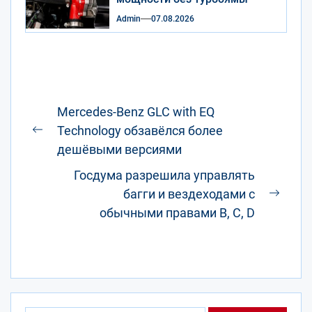
Admin
07.08.2026
Навигация
Mercedes-Benz GLC with EQ
по
Technology обзавёлся более
Предыдущая
записям
дешёвыми версиями
запись:
Госдума разрешила управлять
багги и вездеходами с
След
обычными правами B, C, D
запис