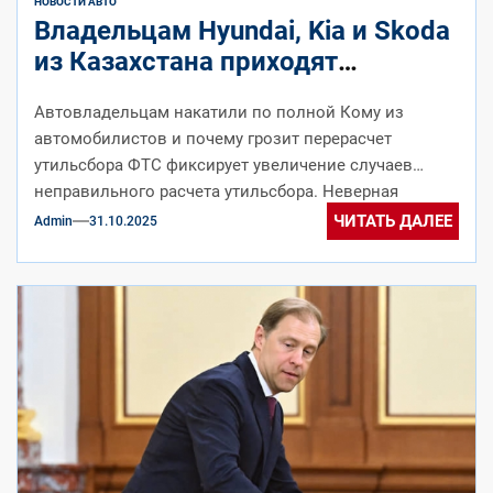
НОВОСТИ АВТО
Владельцам Hyundai, Kia и Skoda
из Казахстана приходят
доначисления за утильсбор
Автовладельцам накатили по полной Кому из
автомобилистов и почему грозит перерасчет
утильсбора ФТС фиксирует увеличение случаев
неправильного расчета утильсбора. Неверная
формула привела к доначислению крупных...
ЧИТАТЬ ДАЛЕЕ
Admin
31.10.2025