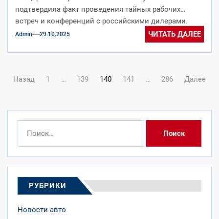
подтвердила факт проведения тайных рабочих
встреч и конференций с российскими дилерами.
Однако на...
ЧИТАТЬ ДАЛЕЕ
Admin
29.10.2025
Навигация
Назад
1
…
139
140
141
…
286
Далее
по
записям
Найти:
РУБРИКИ
Новости авто