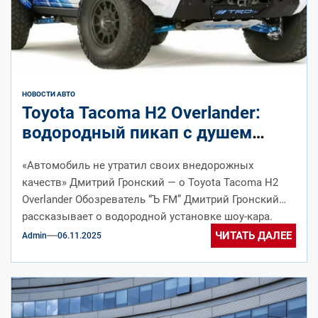
НОВОСТИ АВТО
Toyota Tacoma H2 Overlander:
водородный пикап с душем
представлен на SEMA 2025
«Автомобиль не утратил своих внедорожных
качеств» Дмитрий Гронский — о Toyota Tacoma H2
Overlander Обозреватель “Ъ FM” Дмитрий Гронский
рассказывает о водородной установке шоу-кара.
(далее…)
ЧИТАТЬ ДАЛЕЕ
Admin
06.11.2025