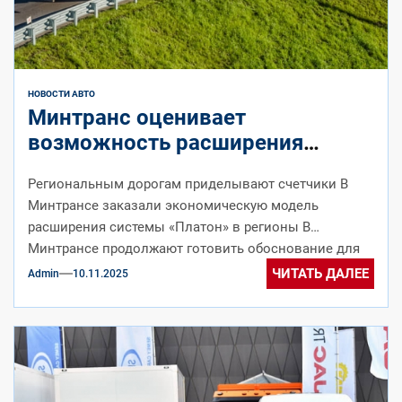
НОВОСТИ АВТО
Минтранс оценивает
возможность расширения
системы “Платон” на регионы
Региональным дорогам приделывают счетчики В
Минтрансе заказали экономическую модель
расширения системы «Платон» в регионы В
Минтрансе продолжают готовить обоснование для
расширения системы «Платон» и взимания...
ЧИТАТЬ ДАЛЕЕ
Admin
10.11.2025