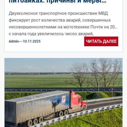
питбайках: причины и меры
решения
Двухколесное транспортное происшествие МВД
фиксирует рост количества аварий, совершенных
несовершеннолетними на мототехнике Почти на 20%
с начала года увеличилось число аварий,
совершенных детьми в возрасте...
ЧИТАТЬ ДАЛЕЕ
Admin
10.11.2025