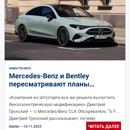
НОВОСТИ АВТО
Mercedes-Benz и Bentley
пересматривают планы
электрификации автопарка
«Компания из Штутгарта все же решила выпустить
бензоэлектрическую модификацию» Дмитрий
Гронский — о Mercedes-Benz CLA Обозреватель “Ъ FM”
Дмитрий Гронский рассказывает, почему
автомобильные бренды откладывают...
ЧИТАТЬ ДАЛЕЕ
Admin
10.11.2025