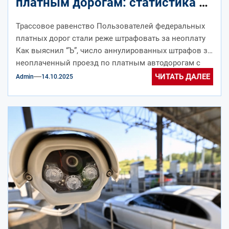
платным дорогам: статистика за
9 месяцев 2025 года
Трассовое равенство Пользователей федеральных
платных дорог стали реже штрафовать за неоплату
Как выяснил “Ъ”, число аннулированных штрафов за
неоплаченный проезд по платным автодорогам с
начала...
ЧИТАТЬ ДАЛЕЕ
Admin
14.10.2025