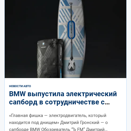
НОВОСТИ АВТО
BMW выпустила электрический
сапборд в сотрудничестве с
SipaBoards
«Главная фишка — электродвигатель, который
находится под днищем» Дмитрий Гронский — о
сапборде BMW Обозреватель “Ъ FM” Дмитрий