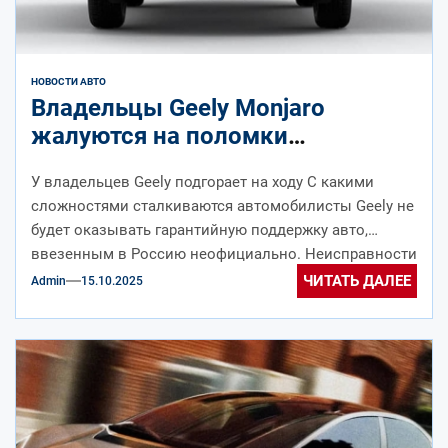
НОВОСТИ АВТО
Владельцы Geely Monjaro
жалуются на поломки
двигателей и дорогостоящий
У владельцев Geely подгорает на ходу С какими
ремонт
сложностями сталкиваются автомобилисты Geely не
будет оказывать гарантийную поддержку авто,
ввезенным в Россию неофициально. Неисправности
двигателя, о...
ЧИТАТЬ ДАЛЕЕ
Admin
15.10.2025