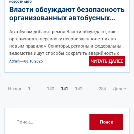
НОВОСТИ АВТО
Власти обсуждают безопасность
организованных автобусных
перевозок детей
Автобусам добавят ремня Власти обсуждают, как
организовать перевозку несовершеннолетних по
новым правилам Сенаторы, регионы и федеральные
ведомства ищут способы сократить аварийность с
участием автобусов, перевозящих...
ЧИТАТЬ ДАЛЕЕ
Admin
08.10.2025
Навигация
Назад
1
…
140
141
142
…
284
Далее
по
записям
Найти: